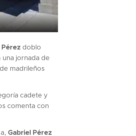
z Pérez
doblo
 una jornada de
 de madrileños
egoría cadete y
nos comenta con
Gabriel Pérez
da,