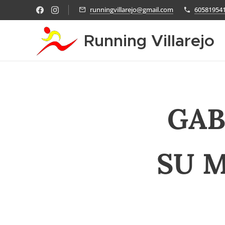
runningvillarejo@gmail.com
60581954
Running Villarejo
GAB
SU 