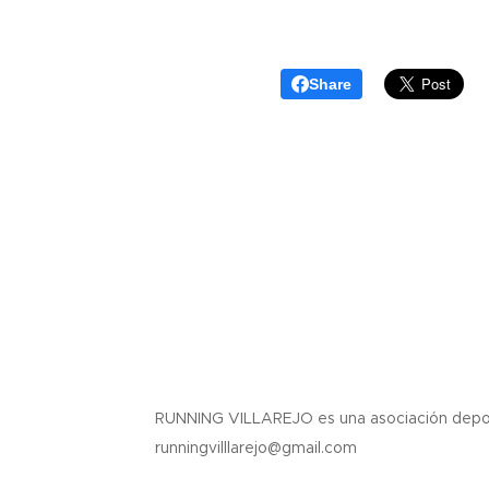
Share
RUNNING VILLAREJO es una asociación depor
runningvilllarejo@gmail.com