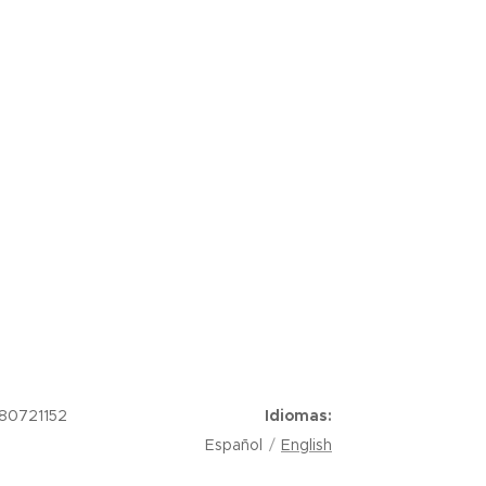
-80721152
Idiomas
Español
English