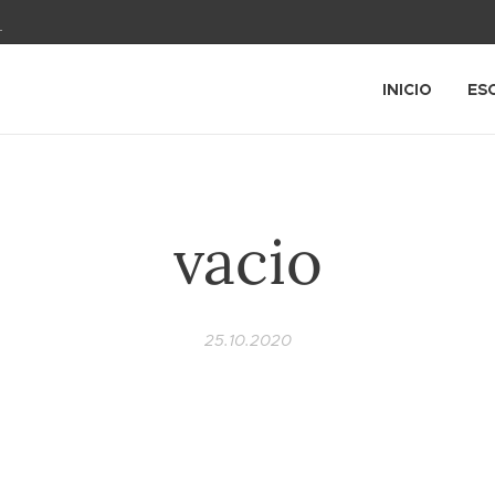
1
INICIO
ES
vacio
25.10.2020