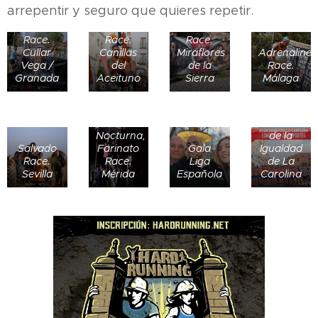
arrepentir y seguro que quieres repetir.
Skull
The Last
Farinato
Race.
Race.
Race.
Cullar
Canillas
Miraflores
Adrenaline
Vega /
del
de la
Race.
Granada
Aceituno
Sierra
Málaga
Mi
primera
carrera.
Carrera
Nocturna,
de la
Salvado
Farinato
Gala
Igualdad
Race.
Race.
Liga
de La
Sevilla
Mérida
Española
Carolina