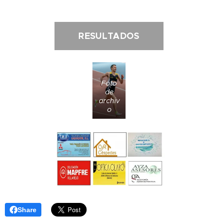
RESULTADOS
Foto
de
archiv
o
Share