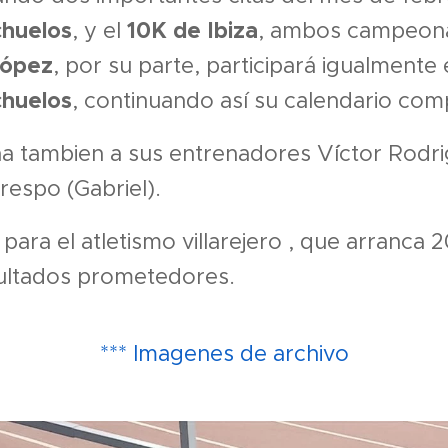
chuelos
10K de Ibiza
, y el
, ambos campeona
López
, por su parte, participará igualmente
chuelos
, continuando así su calendario comp
a tambien a sus entrenadores V´íctor Rodri
respo (Gabriel).
 para el atletismo villarejero , que arranca
ultados prometedores.
*** Imagenes de archivo