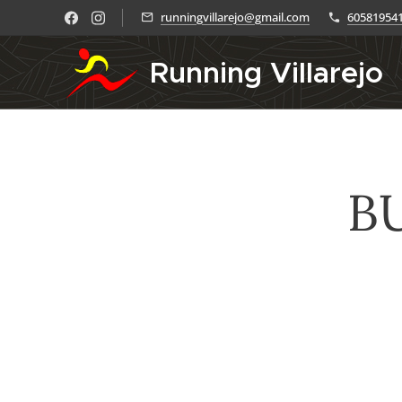
runningvillarejo@gmail.com
60581954
Running Villarejo
B