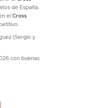
tos de España.
Cross
 en el
etitivo.
guez (Sergio y
 2026 con buenas