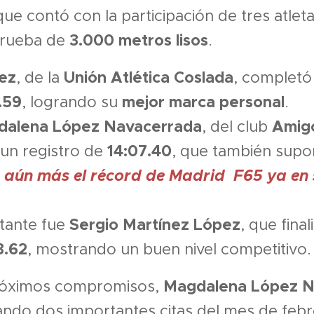
que contó con la participación de tres atletas
3.000 metros lisos
 prueba de
.
rez
Unión Atlética Coslada
, de la
, completó 
.59
mejor marca personal
, logrando su
.
dalena López Navacerrada
Amigo
, del club
14:07.40
 un registro de
, que también sup
 aún más el récord de Madrid F65 ya en
Sergio Martínez López
ntante fue
, que fina
8.62
, mostrando un buen nivel competitivo.
Magdalena López N
próximos compromisos,
ndo dos importantes citas del mes de febr