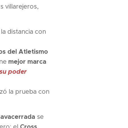
 villarejeros,
la distancia con
s del Atletismo
mejor marca
one
 su poder
lizó la prueba con
avacerrada
se
Cross
ero: el